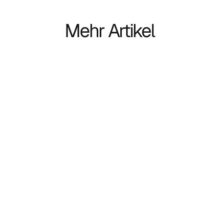
Mehr Artikel
Daten & Privatsphäre
Datenbank-Anreicherung für Recruiting-
Agenturen: Was es ist & wann Sie es 
brauchen [2026]