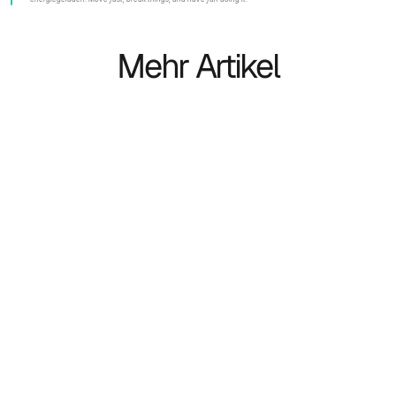
Mehr Artikel
Case-study
Hoe houd je een 
kandidatendatabase actueel 
zonder onnodig handmatig werk?