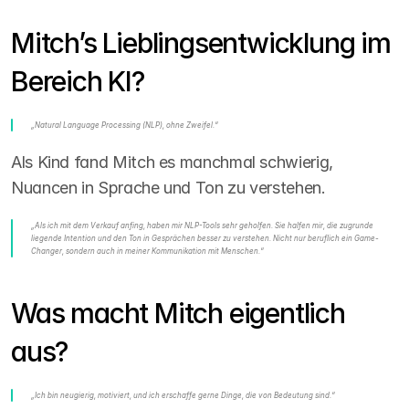
Mitch’s Lieblingsentwicklung im 
Bereich KI?
„Natural Language Processing (NLP), ohne Zweifel.“
Als Kind fand Mitch es manchmal schwierig, 
Nuancen in Sprache und Ton zu verstehen.
„Als ich mit dem Verkauf anfing, haben mir NLP-Tools sehr geholfen. Sie halfen mir, die zugrunde 
liegende Intention und den Ton in Gesprächen besser zu verstehen. Nicht nur beruflich ein Game-
Changer, sondern auch in meiner Kommunikation mit Menschen.“
Was macht Mitch eigentlich 
aus?
„Ich bin neugierig, motiviert, und ich erschaffe gerne Dinge, die von Bedeutung sind.“