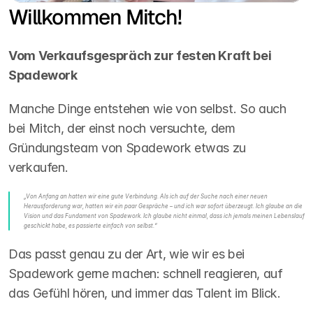
Willkommen Mitch!
Vom Verkaufsgespräch zur festen Kraft bei 
Spadework
Manche Dinge entstehen wie von selbst. So auch 
bei Mitch, der einst noch versuchte, dem 
Gründungsteam von Spadework etwas zu 
verkaufen.
„Von Anfang an hatten wir eine gute Verbindung. Als ich auf der Suche nach einer neuen 
Herausforderung war, hatten wir ein paar Gespräche – und ich war sofort überzeugt. Ich glaube an die 
Vision und das Fundament von Spadework. Ich glaube nicht einmal, dass ich jemals meinen Lebenslauf 
geschickt habe, es passierte einfach von selbst.“
Das passt genau zu der Art, wie wir es bei 
Spadework gerne machen: schnell reagieren, auf 
das Gefühl hören, und immer das Talent im Blick.