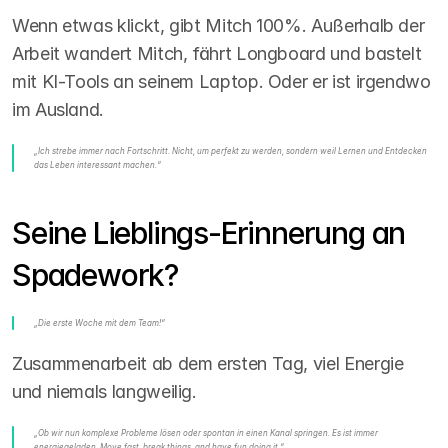
Wenn etwas klickt, gibt Mitch 100%. Außerhalb der 
Arbeit wandert Mitch, fährt Longboard und bastelt 
mit KI-Tools an seinem Laptop. Oder er ist irgendwo 
im Ausland.
„Ich strebe immer nach Fortschritt. Nicht, um perfekt zu werden, sondern weil Lernen und Entdecken 
das Leben interessant machen.“
Seine Lieblings-Erinnerung an 
Spadework?
„Die erste Woche mit dem Team!“
Zusammenarbeit ab dem ersten Tag, viel Energie 
und niemals langweilig.
„Ob wir nun komplexe Probleme lösen oder spontan in einen Kanal springen. Es ist immer 
energiegeladen. Move fast, break things, and have fun doing it.“