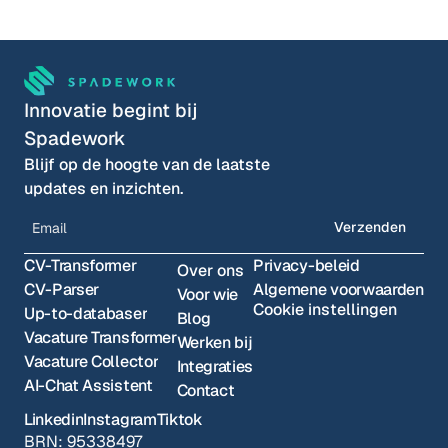
Kies een tijd
Innovatie begint bij 
Spadework
Blijf op de hoogte van de laatste 
updates en inzichten.
Verzenden
CV-Transformer
Privacy-beleid
Over ons
CV-Parser
Algemene voorwaarden
Voor wie
Cookie instellingen
Up-to-databaser
Blog
Vacature Transformer
Werken bij
Vacature Collector
Integraties
AI-Chat Assistent
Contact
Linkedin
Instagram
Tiktok
BRN: 95338497