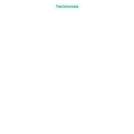
Welke support bieden jullie?
Testimonials
Aan het woord
Zo ervaren professionals Spadework elke dag.