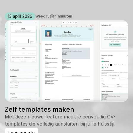
13 april 2026
Week 15
4 minuten
Zelf templates maken
Met deze nieuwe feature maak je eenvoudig CV-
templates die volledig aansluiten bij jullie huisstijl. 
Lees update