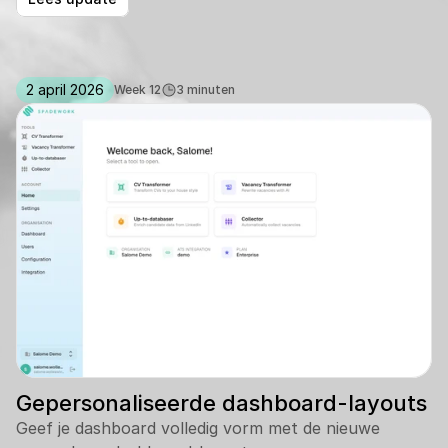
2 april 2026
Week 12
3 minuten
Gepersonaliseerde dashboard-layouts
Geef je dashboard volledig vorm met de nieuwe 