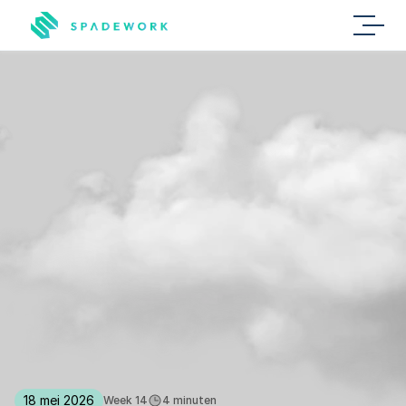
Laatste
updates
B
l
i
j
f
o
p
d
e
h
o
o
g
t
e
v
a
n
d
e
n
i
e
u
w
s
t
e
u
p
d
a
t
e
s
,
v
e
r
b
e
t
e
r
i
n
g
e
n
e
n
f
u
n
c
t
i
e
s
v
i
a
d
e
z
e
p
a
g
i
n
a
.
18 mei 2026
Week 14
4 minuten