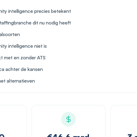
ity intelligence precies betekent
affingbranche dit nu nodig heeft
aalsoorten
ty intelligence niet is
kt met en zonder ATS
ca achter de kansen
et alternatieven