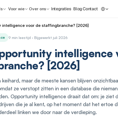
Select La
Integraties
Blog
Contact
ls
Voor wie
 Over ons
y intelligence voor de staffingbranche? [2026]
nce
9 min leestijd · Bijgewerkt juli 2026
pportunity intelligence
gbranche? [2026]
 keihard, maar de meeste kansen blijven onzichtbaa
 omdat ze verstopt zitten in een database die niema
en. Opportunity intelligence draait dat om: je ziet 
ijven die je al kent, op het moment dat het ertoe do
nderdeel linken we door naar de verdieping.