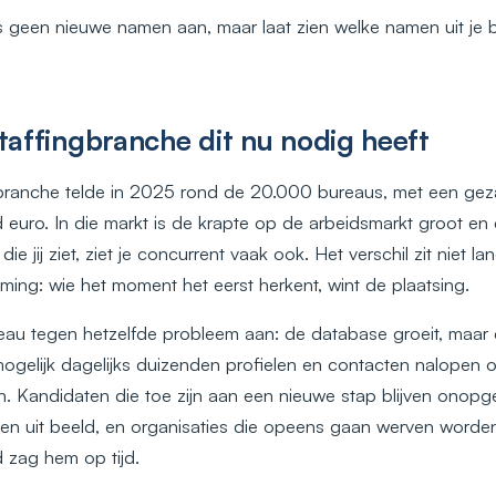
 geen nieuwe namen aan, maar laat zien welke namen uit je
affingbranche dit nu nodig heeft
branche telde in 2025 rond de 20.000 bureaus, met een gez
 euro. In die markt is de krapte op de arbeidsmarkt groot en
ie jij ziet, ziet je concurrent vaak ook. Het verschil zit niet l
iming: wie het moment het eerst herkent, wint de plaatsing.
ureau tegen hetzelfde probleem aan: de database groeit, maar 
mogelijk dagelijks duizenden profielen en contacten nalopen 
en. Kandidaten die toe zijn aan een nieuwe stap blijven onopg
en uit beeld, en organisaties die opeens gaan werven worde
 zag hem op tijd.