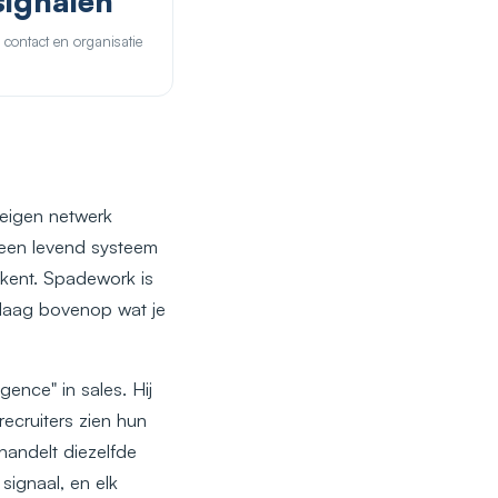
signalen
 contact en organisatie
e eigen netwerk
 een levend systeem
l kent. Spadework is
laag bovenop wat je
ence" in sales. Hij
recruiters zien hun
handelt diezelfde
signaal, en elk