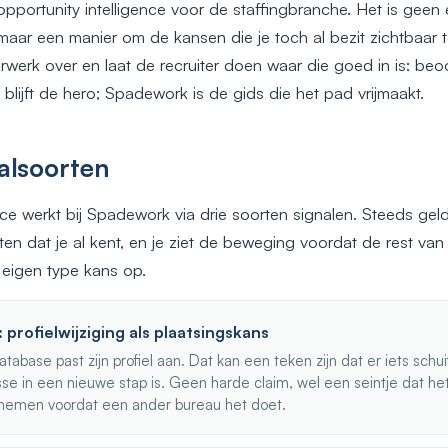
opportunity intelligence voor de staffingbranche. Het is gee
 maar een manier om de kansen die je toch al bezit zichtbaa
werk over en laat de recruiter doen waar die goed in is: beoo
 blijft de hero; Spadework is de gids die het pad vrijmaakt.
aalsoorten
nce werkt bij Spadework via drie soorten signalen. Steeds geld
aten dat je al kent, en je ziet de beweging voordat de rest van
n eigen type kans op.
: profielwijziging als plaatsingskans
atabase past zijn profiel aan. Dat kan een teken zijn dat er iets schui
sse in een nieuwe stap is. Geen harde claim, wel een seintje dat he
 nemen voordat een ander bureau het doet.