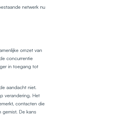
 bestaande netwerk nu
amenlijke omzet van
 de concurrentie
anger in toegang tot
de aandacht niet.
op verandering. Het
emerkt, contacten die
n gemist. De kans