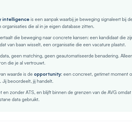
 intelligence
is een aanpak waarbij je beweging signaleert bij d
organisaties die al in je eigen database zitten.
rtaalt die beweging naar concrete kansen: een kandidaat die zijn
at van baan wisselt, een organisatie die een vacature plaatst.
ata, geen matching, geen geautomatiseerde benadering. Alleen 
bron die je al vertrouwt.
van waarde is de
opportunity
: een concreet, getimet moment o
ij beoordeelt, jij handelt.
t en zonder ATS, en blijft binnen de grenzen van de AVG omdat h
stane data gebruikt.