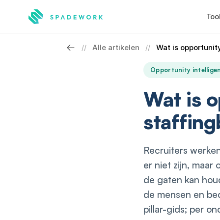
Too
Alle artikelen
Wat is opportunit
//
//
Opportunity intellige
Wat is o
staffin
Recruiters werken
er niet zijn, maar
de gaten kan houd
de mensen en bedr
pillar-gids; per o