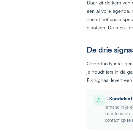
Daar zit de kern van 
een al volle agenda,
neemt het saaie speur
plaatsen. De recruiter
De drie sign
Opportunity intellige
je houdt iets in de g
Elk signaal levert ee
1. Kandidaat
Iemand in je d
latente intere
contact op te