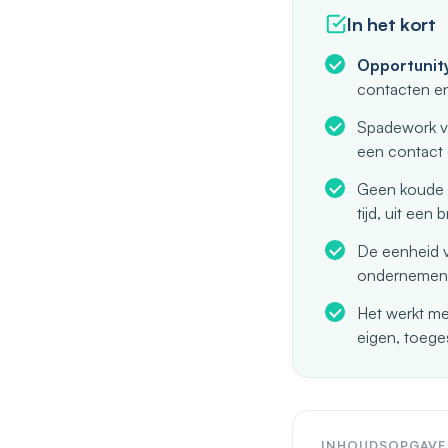
In het kort
Opportunity
contacten en 
Spadework ve
een contact d
Geen koude d
tijd, uit een 
De eenheid 
ondernemen. J
Het werkt me
eigen, toege
INHOUDSOPGAVE