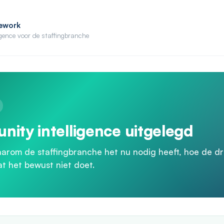
ework
igence voor de staffingbranche
nity intelligence uitgelegd
aarom de staffingbranche het nu nodig heeft, hoe de dr
t het bewust niet doet.