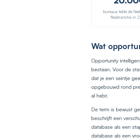
20.00
bureaus telde de Ne
flexbranche in 
Wat opportuni
Opportunity intellige
bestaan. Voor de sta
dat je een seintje ge
opgebouwd rond prec
al hebt.
De term is bewust gek
beschrijft een versch
database als een stap
database als een vro