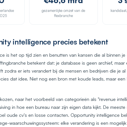
0
€46,6 mrd
3 
derlandse
gezamenlijke omzet van de
kandidaat,
2025
flexbranche
ty intelligence precies betekent
nce is het op tijd zien en benutten van kansen die al binnen j
ffingbranche betekent dat: je database is geen archief, maar
eft zodra er iets verandert bij de mensen en bedrijven die je a
ies dat idee. Niet nog een bron met koude leads, maar een 
ozen, naar het voorbeeld van categorieën als "revenue intellig
uiving in hoe een bureau naar zijn eigen data kijkt. De meeste 
el oude cv's en losse contacten. Opportunity intelligence be
ege-waarschuwingssysteem: elke verandering is een mogelijk 