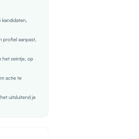
e kandidaten,
 profiel aanpast,
het seintje, op
m actie te
et uitsluitend je