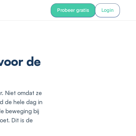
nguage
Probeer gratis
Login
Login
 voor de
r. Niet omdat ze
nd de hele dag in
de beweging bij
et. Dit is de