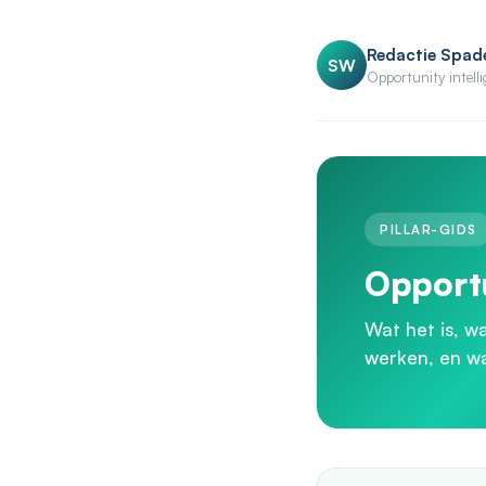
Redactie Spad
SW
Opportunity intell
PILLAR-GIDS
Opportu
Wat het is, w
werken, en wa