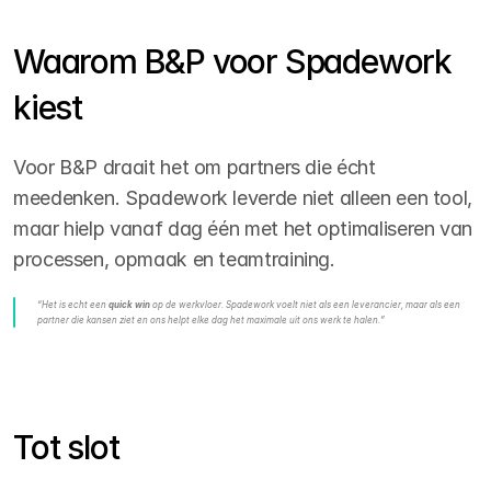
Waarom B&P voor Spadework 
kiest
Voor B&P draait het om partners die écht 
meedenken. Spadework leverde niet alleen een tool, 
maar hielp vanaf dag één met het optimaliseren van 
processen, opmaak en teamtraining.
“Het is echt een 
quick win
 op de werkvloer. Spadework voelt niet als een leverancier, maar als een 
partner die kansen ziet en ons helpt elke dag het maximale uit ons werk te halen.”
Tot slot