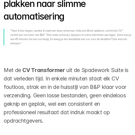
plakken naar slimme 
automatisering
“Toen ik hier begon, werkte ik vaak met twee schermen: links ons Word-sjabloon, rechts het CV,” 
vertelt een recruiter van B&P. “Dan maar schuiven, bijtypen en extra informatie opvragen. Soms was je 
wel 45 minuten tot een uur bezig. En kreeg je een kandidaat een uur voor de deadline? Dan was het 
stressen." 
Met de 
CV Transformer
 uit de Spadework Suite is 
dat verleden tijd. In enkele minuten staat elk CV 
foutloos, strak en in de huisstijl van B&P klaar voor 
verzending. Geen losse bestanden, geen eindeloos 
geknip en geplak, wel een consistent en 
professioneel resultaat dat indruk maakt op 
opdrachtgevers.