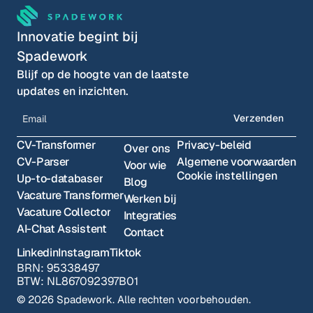
Innovatie begint bij 
Spadework
Blijf op de hoogte van de laatste 
updates en inzichten.
Verzenden
CV-Transformer
Privacy-beleid
Over ons
CV-Parser
Algemene voorwaarden
Voor wie
Cookie instellingen
Up-to-databaser
Blog
Vacature Transformer
Werken bij
Vacature Collector
Integraties
AI-Chat Assistent
Contact
Linkedin
Instagram
Tiktok
BRN: 95338497
BTW: NL867092397B01
© 2026 Spadework. Alle rechten voorbehouden.