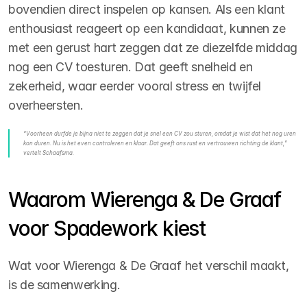
bovendien direct inspelen op kansen. Als een klant 
enthousiast reageert op een kandidaat, kunnen ze 
met een gerust hart zeggen dat ze diezelfde middag 
nog een CV toesturen. Dat geeft snelheid en 
zekerheid, waar eerder vooral stress en twijfel 
overheersten.
“Voorheen durfde je bijna niet te zeggen dat je snel een CV zou sturen, omdat je wist dat het nog uren 
kon duren. Nu is het even controleren en klaar. Dat geeft ons rust en vertrouwen richting de klant,”
vertelt Schaafsma.
Waarom Wierenga & De Graaf 
voor Spadework kiest
Wat voor Wierenga & De Graaf het verschil maakt, 
is de samenwerking. 