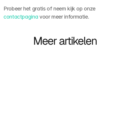
Probeer het gratis of neem kijk op onze 
contactpagina
 voor meer informatie.
Meer artikelen
Case-study
Hoe houd je een 
kandidatendatabase actueel 
zonder onnodig handmatig werk?