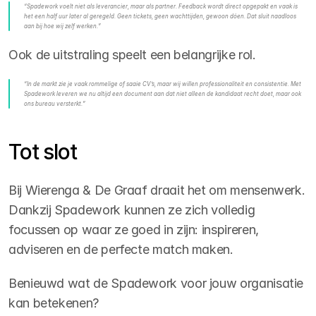
“Spadework voelt niet als leverancier, maar als partner. Feedback wordt direct opgepakt en vaak is 
het een half uur later al geregeld. Geen tickets, geen wachttijden, gewoon dóen. Dat sluit naadloos 
aan bij hoe wij zelf werken.”
Ook de uitstraling speelt een belangrijke rol. 
“In de markt zie je vaak rommelige of saaie CV’s, maar wij willen professionaliteit en consistentie. Met 
Spadework leveren we nu altijd een document aan dat niet alleen de kandidaat recht doet, maar ook 
ons bureau versterkt.”
Tot slot
Bij Wierenga & De Graaf draait het om mensenwerk. 
Dankzij Spadework kunnen ze zich volledig 
focussen op waar ze goed in zijn: inspireren, 
adviseren en de perfecte match maken.
Benieuwd wat de Spadework voor jouw organisatie 
kan betekenen? 