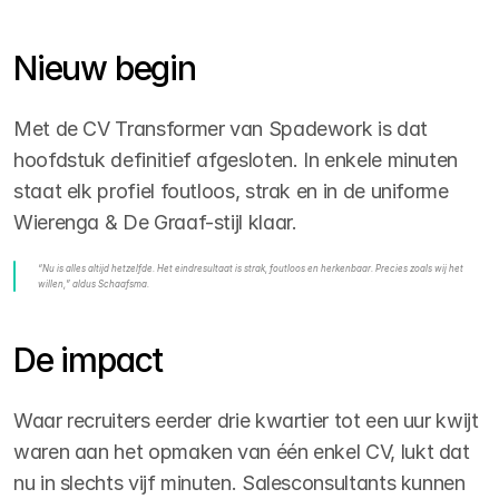
Nieuw begin
Met de CV Transformer van Spadework is dat 
hoofdstuk definitief afgesloten. In enkele minuten 
staat elk profiel foutloos, strak en in de uniforme 
Wierenga & De Graaf-stijl klaar.
“
Nu is alles altijd hetzelfde. Het eindresultaat is strak, foutloos en herkenbaar. Precies zoals wij het 
willen,
” aldus Schaafsma.
De impact
Waar recruiters eerder drie kwartier tot een uur kwijt 
waren aan het opmaken van één enkel CV, lukt dat 
nu in slechts vijf minuten. Salesconsultants kunnen 