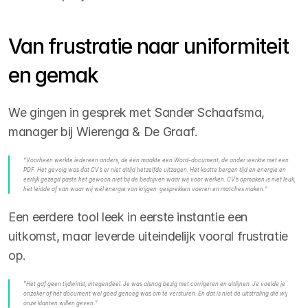
Van frustratie naar uniformiteit 
en gemak
We gingen in gesprek met Sander Schaafsma, 
manager bij Wierenga & De Graaf. 
“Voorheen werkte iedereen anders, de één maakte een Word-document, de ander werkte met een 
PDF. Het gevolg was dat CV’s er niet altijd hetzelfde uitzagen. Het kostte bergen tijd en energie en 
eerlijk gezegd paste het gewoon niet bij de bedrijven waar wij voor werken. CV’s opmaken is niet leuk, 
het leidde af van waar wij wél energie van krijgen: gesprekken voeren en matches maken.”
Een eerdere tool leek in eerste instantie een 
uitkomst, maar leverde uiteindelijk vooral frustratie 
op. 
"Het gaf geen tijdwinst, integendeel. Je was alsnog bezig met corrigeren en uitlijnen. Je voelde je 
onzeker of het document wel goed genoeg was om te versturen. En dat is niet de uitstraling die wij 
onze klanten willen geven.”