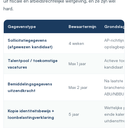
uit fiscale en arbeidsrechtelijke wetgeving, en ze zijn wél
hard.
Gegevenstype
Bewaartermijn
Grondslag
Sollicitatiegegevens
AP-richtlijn,
4 weken
(afgewezen kandidaat)
opslagbeper
Talentpool / toekomstige
Actieve toe
Max 1 jaar
vacatures
kandidaat
Na laatste w
Bemiddelingsgegevens
Max 2 jaar
branchenor
uitzendkracht
ABU/NBBU
Wettelijke pl
Kopie identiteitsbewijs +
5 jaar
einde kalend
loonbelastingverklaring
uitdiensttre