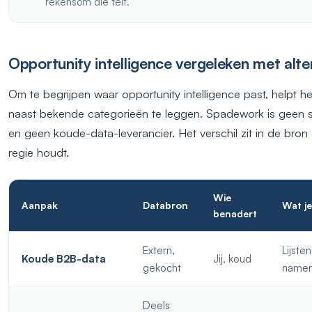
rekensom die telt.
Opportunity intelligence vergeleken met alte
Om te begrijpen waar opportunity intelligence past, helpt h
naast bekende categorieën te leggen. Spadework is geen s
en geen koude-data-leverancier. Het verschil zit in de bron 
regie houdt.
Wie
Aanpak
Databron
Wat je
benadert
Extern,
Lijste
Koude B2B-data
Jij, koud
gekocht
name
Deels