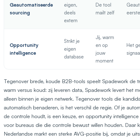
Geautomatiseerde
eigen,
De tool
Geaut
sourcing
deels
mailt zelf
eerste
extern
Jij, warm
Strikt je
Opportunity
en op
Het g
eigen
intelligence
jouw
signaa
database
moment
Tegenover brede, koude B2B-tools speelt Spadework de t
warm versus koud: zij leveren data, Spadework levert het 
alleen binnen je eigen netwerk. Tegenover tools die kandid
automatisch benaderen, is het verschil de regie. Of je autom
de controle houdt, is een keuze, en opportunity intelligenc
voor bureaus die die controle bewust willen houden. Daar 
Nederlandse markt een sterke AVG-positie bij, omdat je uits