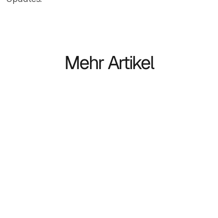
Mehr Artikel
Case-study
Hoe houd je een 
kandidatendatabase actueel 
zonder onnodig handmatig werk?