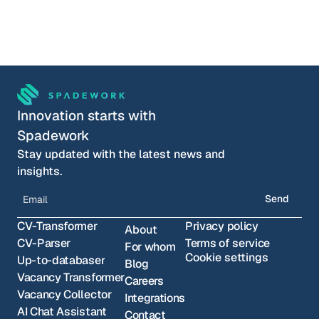
Lucas Meijer
COO & co-founder
Choose your timeslot
Innovation starts with 
Spadework
Stay updated with the latest news and 
insights.
Send
CV-Transformer
Privacy policy
About
CV-Parser
Terms of service
For whom
Cookie settings
Up-to-databaser
Blog
Vacancy Transformer
Careers
Vacancy Collector
Integrations
AI Chat Assistant
Contact