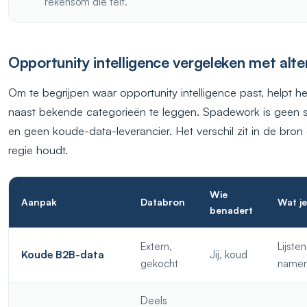
rekensom die telt.
Opportunity intelligence vergeleken met alte
Om te begrijpen waar opportunity intelligence past, helpt h
naast bekende categorieën te leggen. Spadework is geen s
en geen koude-data-leverancier. Het verschil zit in de bron 
regie houdt.
Wie
Aanpak
Databron
Wat je
benadert
Extern,
Lijste
Koude B2B-data
Jij, koud
gekocht
name
Deels