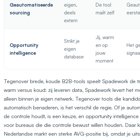
Geautomatiseerde
eigen,
De tool
Geaut
sourcing
deels
mailt zelf
eerste
extern
Jij, warm
Strikt je
Opportunity
en op
Het g
eigen
intelligence
jouw
signaa
database
moment
Tegenover brede, koude B2B-tools speelt Spadework de t
warm versus koud: zij leveren data, Spadework levert het 
alleen binnen je eigen netwerk. Tegenover tools die kandid
automatisch benaderen, is het verschil de regie. Of je autom
de controle houdt, is een keuze, en opportunity intelligenc
voor bureaus die die controle bewust willen houden. Daar 
Nederlandse markt een sterke AVG-positie bij, omdat je uits